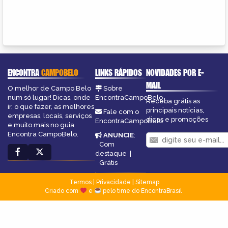
ENCONTRA
CAMPOBELO
LINKS RÁPIDOS
NOVIDADES POR E-
MAIL
O melhor de Campo Belo
Sobre
num só lugar! Dicas, onde
EncontraCampoBelo
Receba grátis as
ir, o que fazer, as melhores
principais notícias,
Fale com o
empresas, locais, serviços
dicas e promoções
EncontraCampoBelo
e muito mais no guia
Encontra CampoBelo.
ANUNCIE
:
Com
destaque
|
Grátis
Termos
|
Privacidade
|
Sitemap
Criado com
e
pelo time do EncontraBrasil