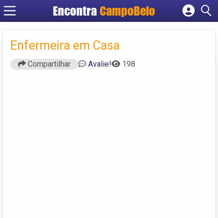
Encontra
CampoBelo
Cadastrar empresa
Fazer login
Enfermeira em Casa
Criar conta
Compartilhar
Avalie!
198