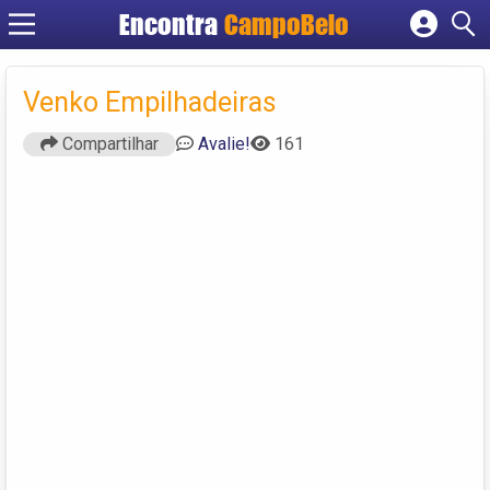
Encontra
CampoBelo
Cadastrar empresa
Fazer login
Venko Empilhadeiras
Criar conta
Compartilhar
Avalie!
161