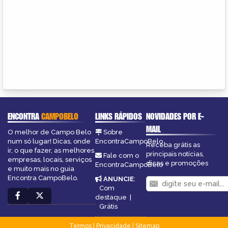
ENCONTRA
CAMPOBELO
LINKS RÁPIDOS
NOVIDADES POR E-
MAIL
O melhor de Campo Belo
Sobre
num só lugar! Dicas, onde
EncontraCampoBelo
Receba grátis as
ir, o que fazer, as melhores
principais notícias,
Fale com o
empresas, locais, serviços
dicas e promoções
EncontraCampoBelo
e muito mais no guia
Encontra CampoBelo.
ANUNCIE
:
Com
destaque
|
Grátis
Termos
|
Privacidade
|
Sitemap