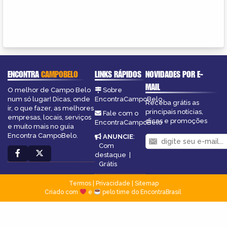
ENCONTRA
CAMPOBELO
LINKS RÁPIDOS
NOVIDADES POR E-
MAIL
O melhor de Campo Belo
Sobre
num só lugar! Dicas, onde
EncontraCampoBelo
Receba grátis as
ir, o que fazer, as melhores
principais notícias,
Fale com o
empresas, locais, serviços
dicas e promoções
EncontraCampoBelo
e muito mais no guia
Encontra CampoBelo.
ANUNCIE
:
Com
destaque
|
Grátis
Termos
|
Privacidade
|
Sitemap
Criado com
e
pelo time do EncontraBrasil