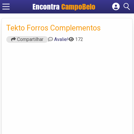
Encontra
CampoBelo
Cadastrar empresa
Fazer login
Tekto Forros Complementos
Criar conta
Compartilhar
Avalie!
172