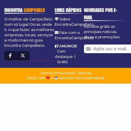
ENCONTRA
CAMPOBELO
LINKS RÁPIDOS
NOVIDADES POR E-
MAIL
O melhor de Campo Belo
Sobre
num só lugar! Dicas, onde
EncontraCampoBelo
Receba grátis as
ir, o que fazer, as melhores
principais notícias,
Fale com o
empresas, locais, serviços
dicas e promoções
EncontraCampoBelo
e muito mais no guia
Encontra CampoBelo.
ANUNCIE
:
Com
destaque
|
Grátis
Termos
|
Privacidade
|
Sitemap
Criado com
e
pelo time do EncontraBrasil