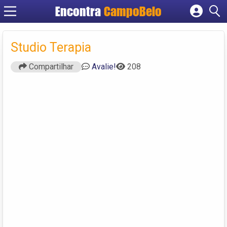
Encontra
CampoBelo
Cadastrar empresa
Fazer login
Studio Terapia
Criar conta
Compartilhar
Avalie!
208