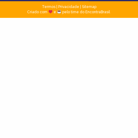
Termos
|
Privacidade
|
Sitemap
Criado com
e
pelo time do EncontraBrasil