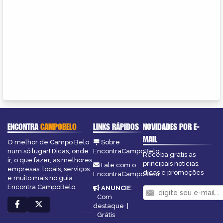
ENCONTRA
CAMPOBELO
LINKS RÁPIDOS
NOVIDADES POR E-
MAIL
O melhor de Campo Belo
Sobre
num só lugar! Dicas, onde
EncontraCampoBelo
Receba grátis as
ir, o que fazer, as melhores
principais notícias,
Fale com o
empresas, locais, serviços
dicas e promoções
EncontraCampoBelo
e muito mais no guia
Encontra CampoBelo.
ANUNCIE
:
Com
destaque
|
Grátis