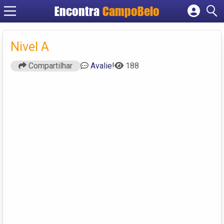
Encontra
CampoBelo
Cadastrar empresa
Fazer login
Nivel A
Criar conta
Compartilhar
Avalie!
188