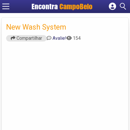
Encontra
CampoBelo
Cadastrar empresa
Fazer login
New Wash System
Criar conta
Compartilhar
Avalie!
154