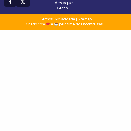
destaque
|
Grátis
Termos
|
Privacidade
|
Sitemap
Criado com
e
pelo time do EncontraBrasil