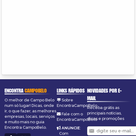
ENCONTRA
CAMPOBELO
LINKS RÁPIDOS
NOVIDADES POR E-
MAIL
O melhor de Campo Belo
Sobre
num só lugar! Dicas, onde
EncontraCampoBelo
Receba grátis as
ir, o que fazer, as melhores
principais notícias,
Fale com o
empresas, locais, serviços
dicas e promoções
EncontraCampoBelo
e muito mais no guia
Encontra CampoBelo.
ANUNCIE
:
Com