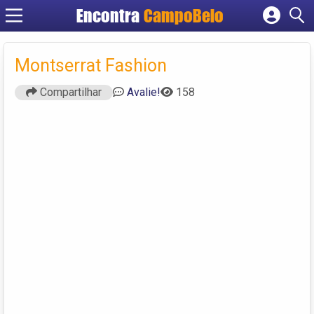
Encontra
CampoBelo
Cadastrar empresa
Fazer login
Montserrat Fashion
Criar conta
Compartilhar
Avalie!
158