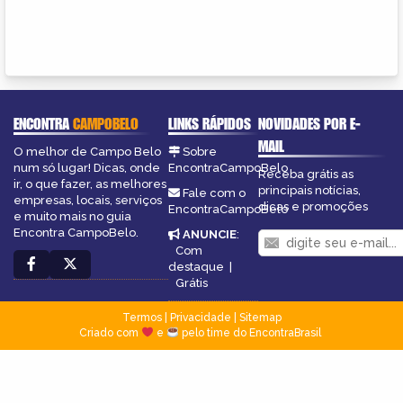
ENCONTRA
CAMPOBELO
LINKS RÁPIDOS
NOVIDADES POR E-
MAIL
O melhor de Campo Belo
Sobre
num só lugar! Dicas, onde
EncontraCampoBelo
Receba grátis as
ir, o que fazer, as melhores
principais notícias,
Fale com o
empresas, locais, serviços
dicas e promoções
EncontraCampoBelo
e muito mais no guia
Encontra CampoBelo.
ANUNCIE
:
Com
destaque
|
Grátis
Termos
|
Privacidade
|
Sitemap
Criado com
e
pelo time do EncontraBrasil