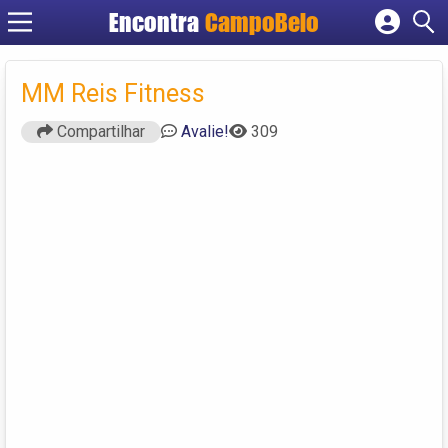
Encontra
CampoBelo
Cadastrar empresa
Fazer login
MM Reis Fitness
Criar conta
Compartilhar
Avalie!
309