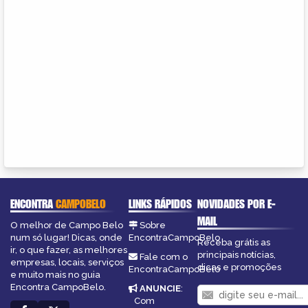
ENCONTRA
CAMPOBELO
LINKS RÁPIDOS
NOVIDADES POR E-
MAIL
O melhor de Campo Belo
Sobre
num só lugar! Dicas, onde
EncontraCampoBelo
Receba grátis as
ir, o que fazer, as melhores
principais notícias,
Fale com o
empresas, locais, serviços
dicas e promoções
EncontraCampoBelo
e muito mais no guia
Encontra CampoBelo.
ANUNCIE
:
Com