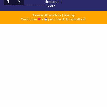
destaque
|
Grátis
Termos
|
Privacidade
|
Sitemap
Criado com
e
pelo time do EncontraBrasil