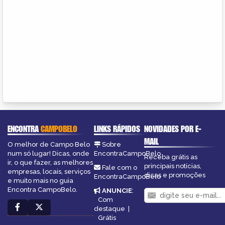
ENCONTRA
CAMPOBELO
LINKS RÁPIDOS
NOVIDADES POR E-
MAIL
O melhor de Campo Belo
Sobre
num só lugar! Dicas, onde
EncontraCampoBelo
Receba grátis as
ir, o que fazer, as melhores
principais notícias,
Fale com o
empresas, locais, serviços
dicas e promoções
EncontraCampoBelo
e muito mais no guia
Encontra CampoBelo.
ANUNCIE
:
Com
destaque
|
Grátis