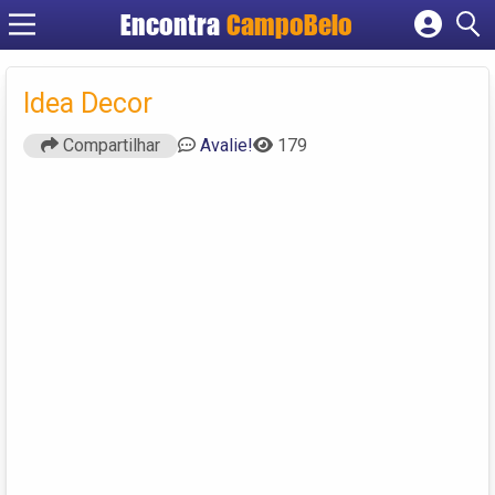
Encontra
CampoBelo
Cadastrar empresa
Fazer login
Idea Decor
Criar conta
Compartilhar
Avalie!
179