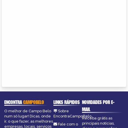
ENCONTRA
CAMPOBELO
LINKS RÁPIDOS
NOVIDADES POR E-
MAIL
O melhor de Campo Belo
Sobre
num só lugar! Dicas, onde
EncontraCampoBelo
Receba grátis as
ir, o que fazer, as melhores
principais notícias,
Fale com o
empresas, locais, serviços