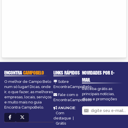
ENCONTRA
CAMPOBELO
LINKS RÁPIDOS
NOVIDADES POR E-
MAIL
O melhor de Campo Belo
Sobre
num só lugar! Dicas, onde
EncontraCampoBelo
Receba grátis as
ir, o que fazer, as melhores
principais notícias,
Fale com o
empresas, locais, serviços
dicas e promoções
EncontraCampoBelo
e muito mais no guia
Encontra CampoBelo.
ANUNCIE
:
Com
destaque
|
Grátis