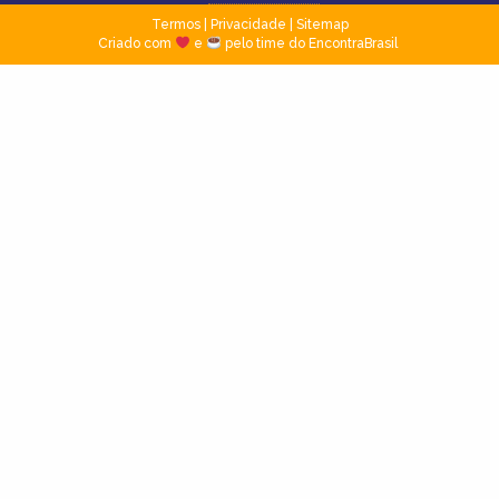
Termos
|
Privacidade
|
Sitemap
Criado com
e
pelo time do EncontraBrasil