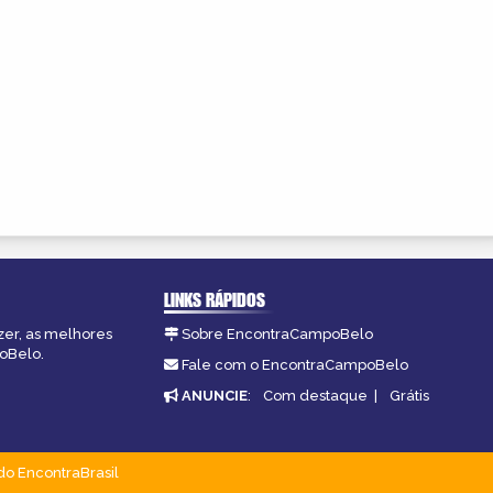
LINKS RÁPIDOS
zer, as melhores
Sobre EncontraCampoBelo
poBelo.
Fale com o EncontraCampoBelo
ANUNCIE
:
Com destaque
|
Grátis
do EncontraBrasil