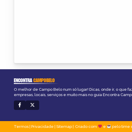
ENCONTRA
CAMPOBELO
O melhor de Campo Belo num só lugar! Dicas, onde ir, o que fa
empresas, locais, serviços e muito mais no guia Encontra Cam
Termos
|
Privacidade
|
Sitemap
Criado com
e
pelo time 