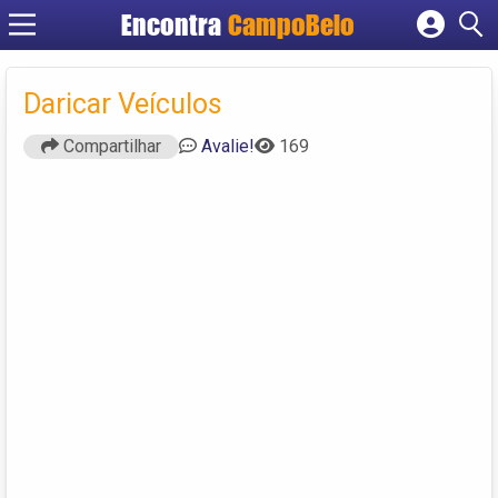
Encontra
CampoBelo
Cadastrar empresa
Fazer login
Daricar Veículos
Criar conta
Compartilhar
Avalie!
169