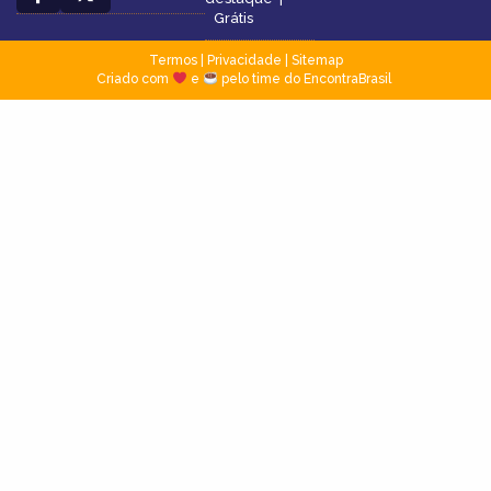
Grátis
Termos
|
Privacidade
|
Sitemap
Criado com
e
pelo time do EncontraBrasil