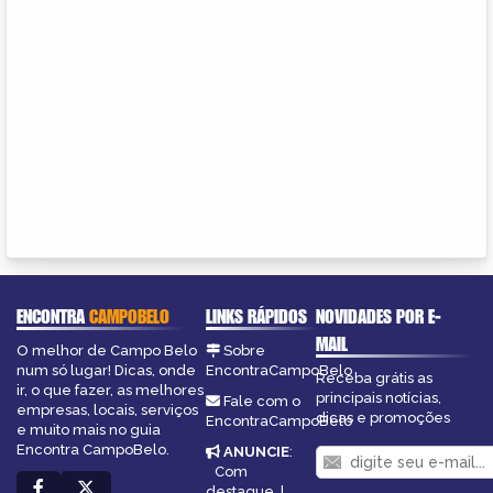
ENCONTRA
CAMPOBELO
LINKS RÁPIDOS
NOVIDADES POR E-
MAIL
O melhor de Campo Belo
Sobre
num só lugar! Dicas, onde
EncontraCampoBelo
Receba grátis as
ir, o que fazer, as melhores
principais notícias,
Fale com o
empresas, locais, serviços
dicas e promoções
EncontraCampoBelo
e muito mais no guia
Encontra CampoBelo.
ANUNCIE
:
Com
destaque
|