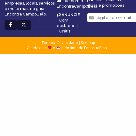
Fale com o
empresas, locais, serviços
dicas e promoções
EncontraCampoBelo
e muito mais no guia
Encontra CampoBelo.
ANUNCIE
:
Com
destaque
|
Grátis
Termos
|
Privacidade
|
Sitemap
Criado com
e
pelo time do EncontraBrasil