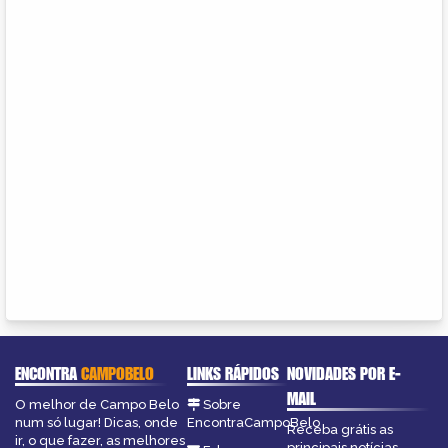
ENCONTRA
CAMPOBELO
LINKS RÁPIDOS
NOVIDADES POR E-
MAIL
O melhor de Campo Belo
Sobre
num só lugar! Dicas, onde
EncontraCampoBelo
Receba grátis as
ir, o que fazer, as melhores
principais notícias,