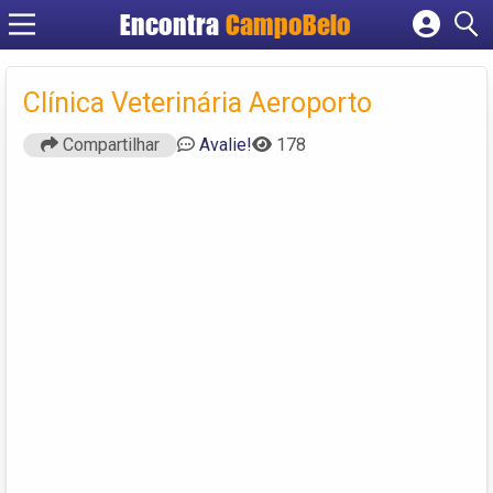
Encontra
CampoBelo
Cadastrar empresa
Fazer login
Clínica Veterinária Aeroporto
Criar conta
Compartilhar
Avalie!
178