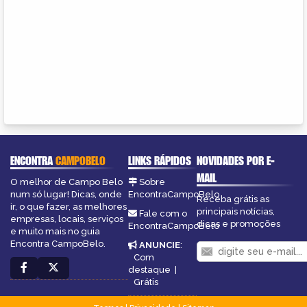
ENCONTRA
CAMPOBELO
LINKS RÁPIDOS
NOVIDADES POR E-
MAIL
O melhor de Campo Belo
Sobre
num só lugar! Dicas, onde
EncontraCampoBelo
Receba grátis as
ir, o que fazer, as melhores
principais notícias,
Fale com o
empresas, locais, serviços
dicas e promoções
EncontraCampoBelo
e muito mais no guia
Encontra CampoBelo.
ANUNCIE
:
Com
destaque
|
Grátis