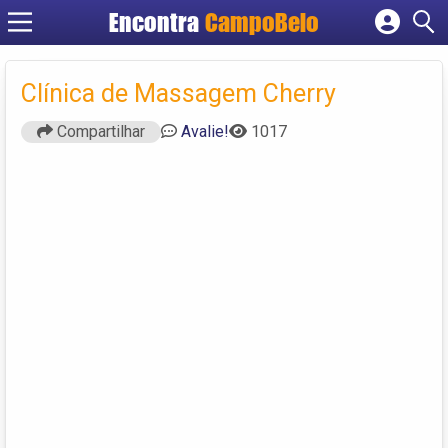
Encontra
CampoBelo
Cadastrar empresa
Fazer login
Clínica de Massagem Cherry
Criar conta
Compartilhar
Avalie!
1017