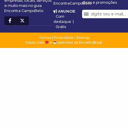
empresas, locais, serviços
dicas e promoções
EncontraCampoBelo
e muito mais no guia
Encontra CampoBelo.
ANUNCIE
:
Com
destaque
|
Grátis
Termos
|
Privacidade
|
Sitemap
Criado com
e
pelo time do EncontraBrasil