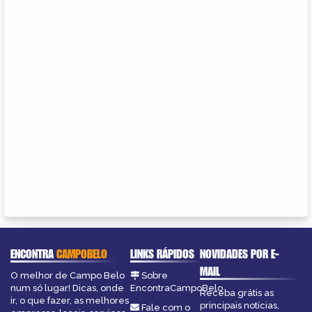
ENCONTRA
CAMPOBELO
LINKS RÁPIDOS
NOVIDADES POR E-
MAIL
O melhor de Campo Belo
Sobre
num só lugar! Dicas, onde
EncontraCampoBelo
Receba grátis as
ir, o que fazer, as melhores
principais notícias,
Fale com o