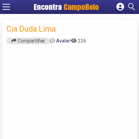
Encontra
CampoBelo
Cadastrar empresa
Fazer login
Cia Duda Lima
Criar conta
Compartilhar
Avalie!
226