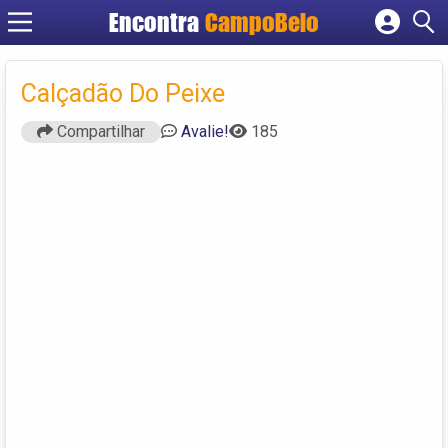
Encontra
CampoBelo
Cadastrar empresa
Fazer login
Calçadão Do Peixe
Criar conta
Compartilhar
Avalie!
185