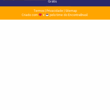
Grátis
Termos
|
Privacidade
|
Sitemap
Criado com
e
pelo time do EncontraBrasil