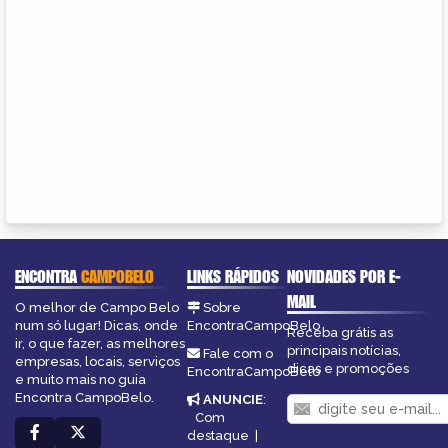
ENCONTRA
CAMPOBELO
LINKS RÁPIDOS
NOVIDADES POR E-
MAIL
O melhor de Campo Belo
Sobre
num só lugar! Dicas, onde
EncontraCampoBelo
Receba grátis as
ir, o que fazer, as melhores
principais notícias,
Fale com o
empresas, locais, serviços
dicas e promoções
EncontraCampoBelo
e muito mais no guia
Encontra CampoBelo.
ANUNCIE
:
Com
destaque
|