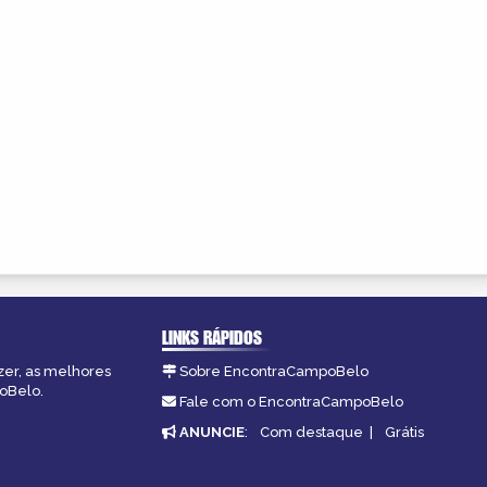
LINKS RÁPIDOS
zer, as melhores
Sobre EncontraCampoBelo
poBelo.
Fale com o EncontraCampoBelo
ANUNCIE
:
Com destaque
|
Grátis