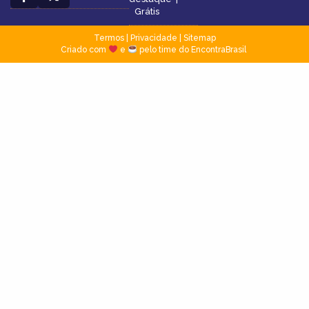
Grátis
Termos
|
Privacidade
|
Sitemap
Criado com
e
pelo time do EncontraBrasil