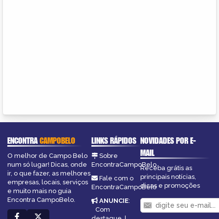
ENCONTRA
CAMPOBELO
LINKS RÁPIDOS
NOVIDADES POR E-
MAIL
O melhor de Campo Belo
Sobre
num só lugar! Dicas, onde
EncontraCampoBelo
Receba grátis as
ir, o que fazer, as melhores
principais notícias,
Fale com o
empresas, locais, serviços
dicas e promoções
EncontraCampoBelo
e muito mais no guia
Encontra CampoBelo.
ANUNCIE
:
Com
destaque
|