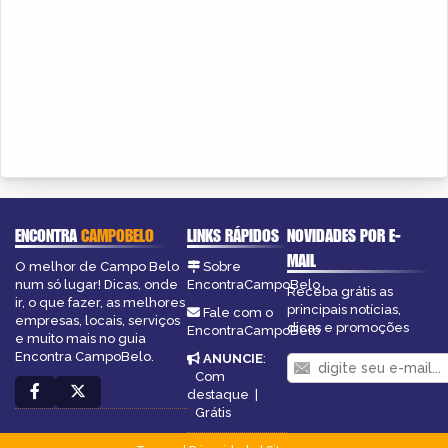
ENCONTRA
CAMPOBELO
LINKS RÁPIDOS
NOVIDADES POR E-
MAIL
O melhor de Campo Belo
Sobre
num só lugar! Dicas, onde
EncontraCampoBelo
Receba grátis as
ir, o que fazer, as melhores
principais notícias,
Fale com o
empresas, locais, serviços
dicas e promoções
EncontraCampoBelo
e muito mais no guia
Encontra CampoBelo.
ANUNCIE
:
Com
destaque
|
Grátis