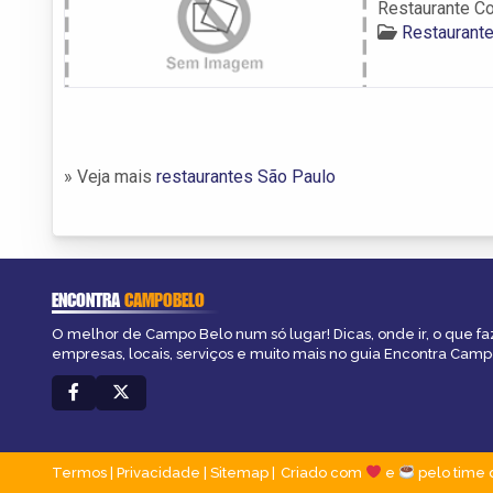
Restaurante Co
Restaurant
» Veja mais
restaurantes São Paulo
ENCONTRA
CAMPOBELO
O melhor de Campo Belo num só lugar! Dicas, onde ir, o que fa
empresas, locais, serviços e muito mais no guia Encontra Cam
Termos
|
Privacidade
|
Sitemap
Criado com
e
pelo time 