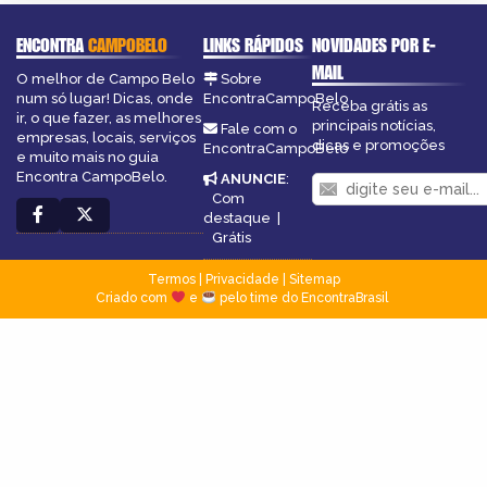
ENCONTRA
CAMPOBELO
LINKS RÁPIDOS
NOVIDADES POR E-
MAIL
O melhor de Campo Belo
Sobre
num só lugar! Dicas, onde
EncontraCampoBelo
Receba grátis as
ir, o que fazer, as melhores
principais notícias,
Fale com o
empresas, locais, serviços
dicas e promoções
EncontraCampoBelo
e muito mais no guia
Encontra CampoBelo.
ANUNCIE
:
Com
destaque
|
Grátis
Termos
|
Privacidade
|
Sitemap
Criado com
e
pelo time do EncontraBrasil