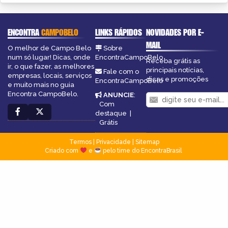
ENCONTRA
CAMPOBELO
LINKS RÁPIDOS
NOVIDADES POR E-
MAIL
O melhor de Campo Belo
Sobre
num só lugar! Dicas, onde
EncontraCampoBelo
Receba grátis as
ir, o que fazer, as melhores
principais notícias,
Fale com o
empresas, locais, serviços
dicas e promoções
EncontraCampoBelo
e muito mais no guia
Encontra CampoBelo.
ANUNCIE
:
Com
destaque
|
Grátis
Termos
|
Privacidade
|
Sitemap
Criado com
e
pelo time do EncontraBrasil