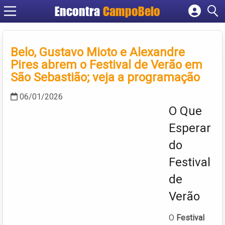
Encontra
CampoBelo
Cadastrar empresa
Fazer login
Belo, Gustavo Mioto e Alexandre
Criar conta
Pires abrem o Festival de Verão em
São Sebastião; veja a programação
06/01/2026
O Que
Esperar
do
Festival
de
Verão
O
Festival