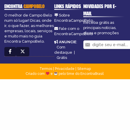
ENCONTRA
CAMPOBELO
LINKS RÁPIDOS
NOVIDADES POR E-
MAIL
O melhor de Campo Belo
Sobre
num só lugar! Dicas, onde
EncontraCampoBelo
Receba grátis as
ir, o que fazer, as melhores
principais notícias,
Fale com o
empresas, locais, serviços
dicas e promoções
EncontraCampoBelo
e muito mais no guia
Encontra CampoBelo.
ANUNCIE
:
Com
destaque
|
Grátis
Termos
|
Privacidade
|
Sitemap
Criado com
e
pelo time do EncontraBrasil