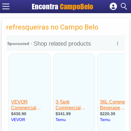
Encontra
CampoBelo
Cadastrar empresa
Fazer login
refresqueiras no Campo Belo
Criar conta