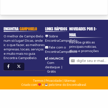
ENCONTRA
CAMPOBELO
LINKS RÁPIDOS
NOVIDADES POR E-
MAIL
O melhor de Campo Belo
Sobre
num só lugar! Dicas, onde
EncontraCampoBelo
Receba grátis as
ir, o que fazer, as melhores
principais notícias,
Fale com o
empresas, locais, serviços
dicas e promoções
EncontraCampoBelo
e muito mais no guia
Encontra CampoBelo.
ANUNCIE
:
Com
destaque
|
Grátis
Termos
|
Privacidade
|
Sitemap
Criado com
e
pelo time do EncontraBrasil