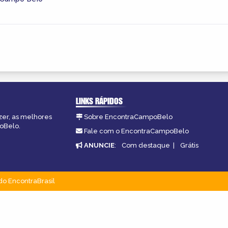
LINKS RÁPIDOS
zer, as melhores
Sobre EncontraCampoBelo
poBelo.
Fale com o EncontraCampoBelo
ANUNCIE
:
Com destaque
|
Grátis
do EncontraBrasil