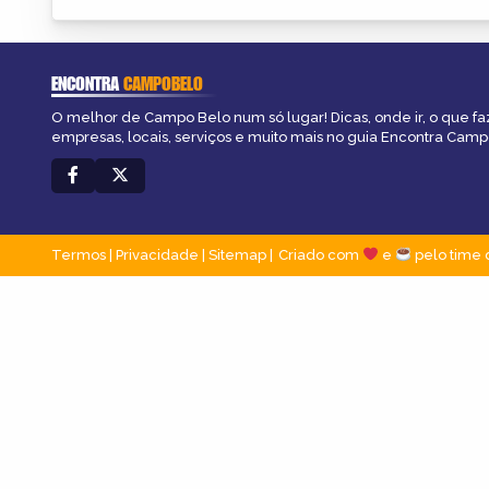
ENCONTRA
CAMPOBELO
O melhor de Campo Belo num só lugar! Dicas, onde ir, o que fa
empresas, locais, serviços e muito mais no guia Encontra Cam
Termos
|
Privacidade
|
Sitemap
Criado com
e
pelo time 