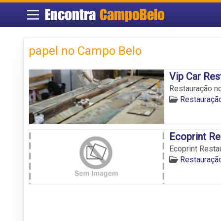
Encontra
CampoBelo
papel no Campo Belo
Vip Car Re
Restauração n
Restauraçã
Ecoprint Re
Ecoprint Resta
Restauraçã