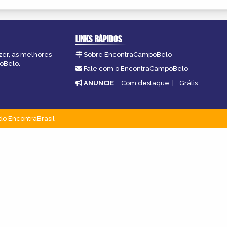
LINKS RÁPIDOS
zer, as melhores
Sobre EncontraCampoBelo
poBelo.
Fale com o EncontraCampoBelo
ANUNCIE
:
Com destaque
|
Grátis
do EncontraBrasil