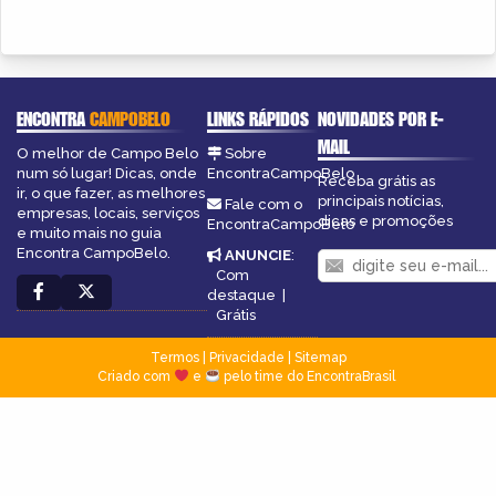
ENCONTRA
CAMPOBELO
LINKS RÁPIDOS
NOVIDADES POR E-
MAIL
O melhor de Campo Belo
Sobre
num só lugar! Dicas, onde
EncontraCampoBelo
Receba grátis as
ir, o que fazer, as melhores
principais notícias,
Fale com o
empresas, locais, serviços
dicas e promoções
EncontraCampoBelo
e muito mais no guia
Encontra CampoBelo.
ANUNCIE
:
Com
destaque
|
Grátis
Termos
|
Privacidade
|
Sitemap
Criado com
e
pelo time do EncontraBrasil