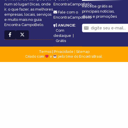
num só lugar! Dicas, onde
EncontraCampoBelo
Receba grátis as
ir, o que fazer, as melhores
principais notícias,
Fale com o
empresas, locais, serviços
dicas e promoções
EncontraCampoBelo
e muito mais no guia
Encontra CampoBelo.
ANUNCIE
:
Com
destaque
|
Grátis
Termos
|
Privacidade
|
Sitemap
Criado com
e
pelo time do EncontraBrasil