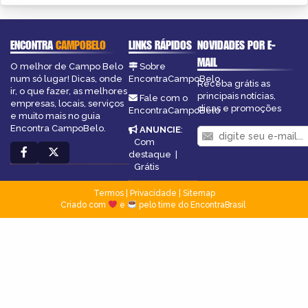
ENCONTRA
CAMPOBELO
LINKS RÁPIDOS
NOVIDADES POR E-
MAIL
O melhor de Campo Belo
Sobre
num só lugar! Dicas, onde
EncontraCampoBelo
Receba grátis as
ir, o que fazer, as melhores
principais notícias,
Fale com o
empresas, locais, serviços
dicas e promoções
EncontraCampoBelo
e muito mais no guia
Encontra CampoBelo.
ANUNCIE
:
Com
destaque
|
Grátis
Termos
|
Privacidade
|
Sitemap
Criado com
e
pelo time do EncontraBrasil