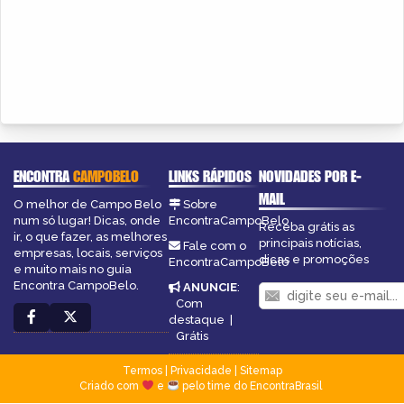
ENCONTRA
CAMPOBELO
LINKS RÁPIDOS
NOVIDADES POR E-
MAIL
O melhor de Campo Belo
Sobre
num só lugar! Dicas, onde
EncontraCampoBelo
Receba grátis as
ir, o que fazer, as melhores
principais notícias,
Fale com o
empresas, locais, serviços
dicas e promoções
EncontraCampoBelo
e muito mais no guia
Encontra CampoBelo.
ANUNCIE
:
Com
destaque
|
Grátis
Termos
|
Privacidade
|
Sitemap
Criado com
e
pelo time do EncontraBrasil