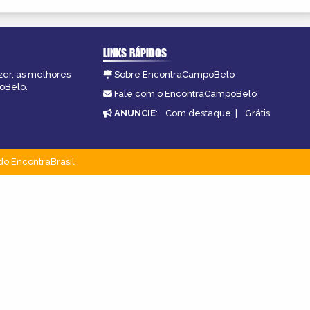
LINKS RÁPIDOS
zer, as melhores
Sobre EncontraCampoBelo
poBelo.
Fale com o EncontraCampoBelo
ANUNCIE
:
Com destaque
|
Grátis
do EncontraBrasil