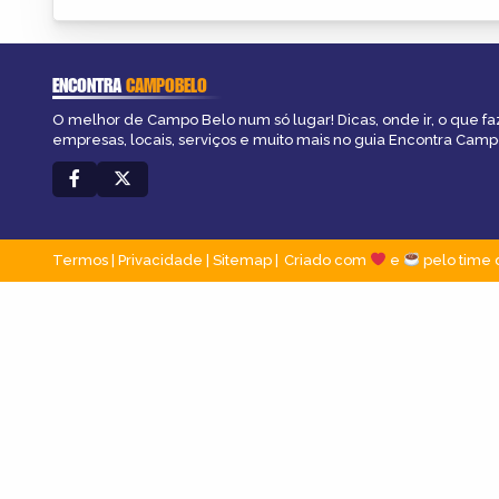
ENCONTRA
CAMPOBELO
O melhor de Campo Belo num só lugar! Dicas, onde ir, o que fa
empresas, locais, serviços e muito mais no guia Encontra Cam
Termos
|
Privacidade
|
Sitemap
Criado com
e
pelo time 