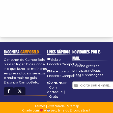
ENCONTRA
CAMPOBELO
LINKS RÁPIDOS
NOVIDADES POR E-
MAIL
O melhor de Campo Belo
Sobre
num só lugar! Dicas, onde
EncontraCampoBelo
Receba grátis as
ir, o que fazer, as melhores
principais notícias,
Fale com o
empresas, locais, serviços
dicas e promoções
EncontraCampoBelo
e muito mais no guia
Encontra CampoBelo.
ANUNCIE
:
Com
destaque
|
Grátis
Termos
|
Privacidade
|
Sitemap
Criado com
e
pelo time do EncontraBrasil