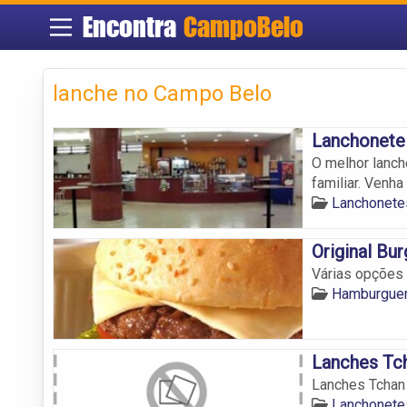
Encontra
CampoBelo
lanche no Campo Belo
Lanchonete 
O melhor lanc
familiar. Venha 
Lanchonete
Original Bur
Várias opções
Hamburguer
Lanches Tc
Lanches Tchan
Lanchonete