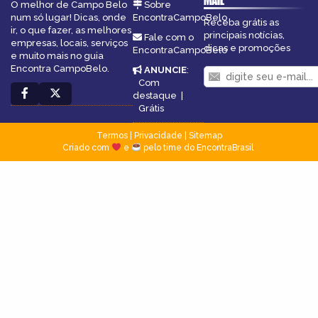
MAIL
O melhor de Campo Belo
Sobre
num só lugar! Dicas, onde
EncontraCampoBelo
Receba grátis as
ir, o que fazer, as melhores
principais notícias,
Fale com o
empresas, locais, serviços
dicas e promoções
EncontraCampoBelo
e muito mais no guia
Encontra CampoBelo.
ANUNCIE
:
Com
destaque
|
Grátis
Termos
|
Privacidade
|
Sitemap
Criado com
e
pelo time do EncontraBrasil