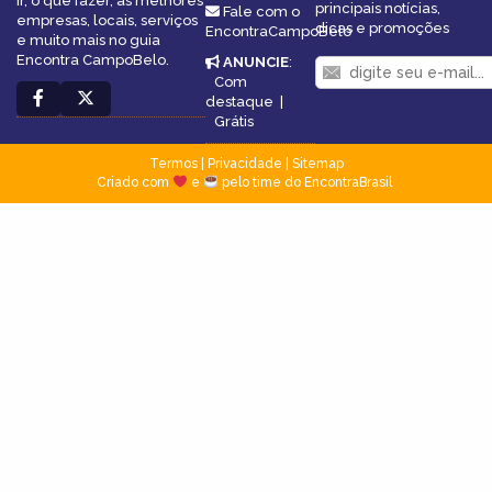
ir, o que fazer, as melhores
principais notícias,
Fale com o
empresas, locais, serviços
dicas e promoções
EncontraCampoBelo
e muito mais no guia
Encontra CampoBelo.
ANUNCIE
:
Com
destaque
|
Grátis
Termos
|
Privacidade
|
Sitemap
Criado com
e
pelo time do EncontraBrasil