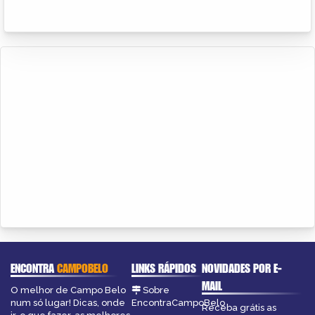
ENCONTRA
CAMPOBELO
LINKS RÁPIDOS
NOVIDADES POR E-
MAIL
O melhor de Campo Belo
Sobre
num só lugar! Dicas, onde
EncontraCampoBelo
Receba grátis as