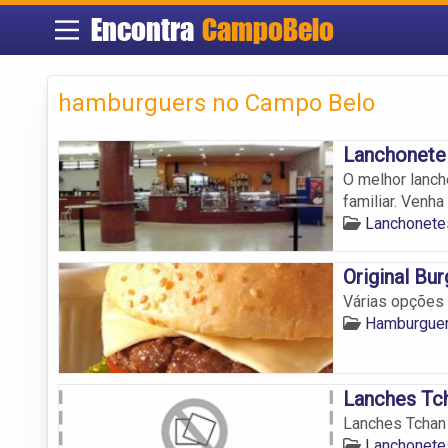
Encontra
CampoBelo
hamburguers no Campo Belo
Lanchonete 
O melhor lanc
familiar. Venha 
Lanchonete
Original Bur
Várias opções
Hamburguer
Lanches Tc
Lanches Tchan
Lanchonete