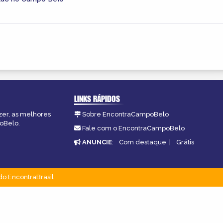
LINKS RÁPIDOS
zer, as melhores
Sobre EncontraCampoBelo
poBelo.
Fale com o EncontraCampoBelo
ANUNCIE
:
Com destaque
|
Grátis
do EncontraBrasil