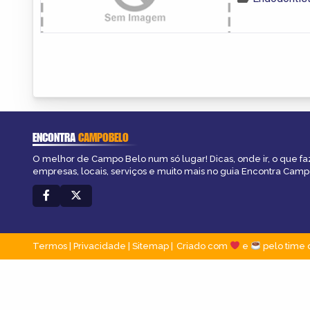
ENCONTRA
CAMPOBELO
O melhor de Campo Belo num só lugar! Dicas, onde ir, o que fa
empresas, locais, serviços e muito mais no guia Encontra Cam
Termos
|
Privacidade
|
Sitemap
Criado com
e
pelo time 