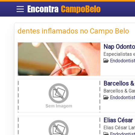
Encontra
CampoBelo
dentes inflamados no Campo Belo
Nap Odont
Especialistas 
Endodontis
Barcellos &
Barcellos & Ga
Endodontis
Elias Césa
Elias César L
Endodontis