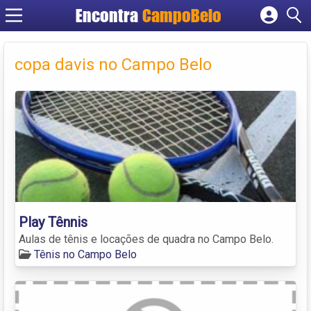
Encontra
CampoBelo
Cadastrar empresa
Fazer login
copa davis no Campo Belo
Criar conta
Play Tênnis
Aulas de tênis e locações de quadra no Campo Belo.
Tênis no Campo Belo