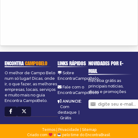
ENCONTRA
CAMPOBELO
LINKS RÁPIDOS
NOVIDADES POR E-
MAIL
O melhor de Campo Belo
Sobre
num só lugar! Dicas, onde
EncontraCampoBelo
Receba grátis as
ir, o que fazer, as melhores
principais notícias,
Fale com o
empresas, locais, serviços
dicas e promoções
EncontraCampoBelo
e muito mais no guia
Encontra CampoBelo.
ANUNCIE
:
Com
destaque
|
Grátis
Termos
|
Privacidade
|
Sitemap
Criado com
e
pelo time do EncontraBrasil