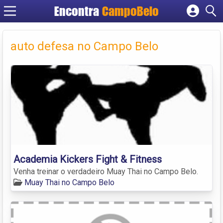
Encontra
CampoBelo
Cadastrar empresa
Fazer login
auto defesa no Campo Belo
Criar conta
Academia Kickers Fight & Fitness
Venha treinar o verdadeiro Muay Thai no Campo Belo.
Muay Thai no Campo Belo