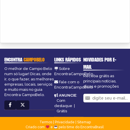
ENCONTRA
CAMPOBELO
LINKS RÁPIDOS
NOVIDADES POR E-
MAIL
O melhor de Campo Belo
Sobre
num só lugar! Dicas, onde
EncontraCampoBelo
Receba grátis as
ir, o que fazer, as melhores
principais notícias,
Fale com o
empresas, locais, serviços
dicas e promoções
EncontraCampoBelo
e muito mais no guia
Encontra CampoBelo.
ANUNCIE
:
Com
destaque
|
Grátis
Termos
|
Privacidade
|
Sitemap
Criado com
e
pelo time do EncontraBrasil