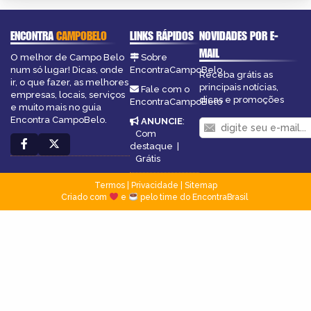
ENCONTRA
CAMPOBELO
LINKS RÁPIDOS
NOVIDADES POR E-
MAIL
O melhor de Campo Belo
Sobre
num só lugar! Dicas, onde
EncontraCampoBelo
Receba grátis as
ir, o que fazer, as melhores
principais notícias,
Fale com o
empresas, locais, serviços
dicas e promoções
EncontraCampoBelo
e muito mais no guia
Encontra CampoBelo.
ANUNCIE
:
Com
destaque
|
Grátis
Termos
|
Privacidade
|
Sitemap
Criado com
e
pelo time do EncontraBrasil