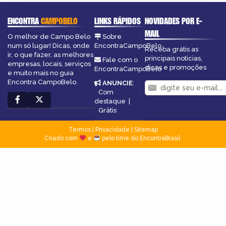
ENCONTRA
CAMPOBELO
LINKS RÁPIDOS
NOVIDADES POR E-
MAIL
O melhor de Campo Belo
Sobre
num só lugar! Dicas, onde
EncontraCampoBelo
Receba grátis as
ir, o que fazer, as melhores
principais notícias,
Fale com o
empresas, locais, serviços
dicas e promoções
EncontraCampoBelo
e muito mais no guia
Encontra CampoBelo.
ANUNCIE
:
Com
destaque
|
Grátis
Termos
|
Privacidade
|
Sitemap
Criado com
e
pelo time do EncontraBrasil