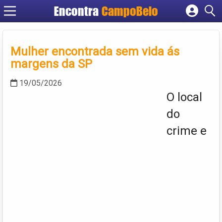
Encontra
CampoBelo
Cadastrar empresa
Fazer login
Mulher encontrada sem vida ás
Criar conta
margens da SP
19/05/2026
O local
do
crime e