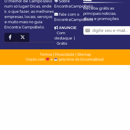
O melhor de Campo Belo
Sobre
num só lugar! Dicas, onde
EncontraCampoBelo
Receba grátis as
ir, o que fazer, as melhores
principais notícias,
Fale com o
empresas, locais, serviços
dicas e promoções
EncontraCampoBelo
e muito mais no guia
Encontra CampoBelo.
ANUNCIE
:
Com
destaque
|
Grátis
Termos
|
Privacidade
|
Sitemap
Criado com
e
pelo time do EncontraBrasil