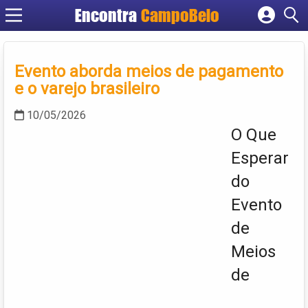
Encontra
CampoBelo
Cadastrar empresa
Fazer login
Evento aborda meios de pagamento
Criar conta
e o varejo brasileiro
10/05/2026
O Que
Esperar
do
Evento
de
Meios
de