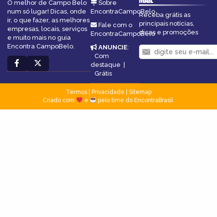
O melhor de Campo Belo
Sobre
num só lugar! Dicas, onde
EncontraCampoBelo
Receba grátis as
ir, o que fazer, as melhores
principais notícias,
Fale com o
empresas, locais, serviços
dicas e promoções
EncontraCampoBelo
e muito mais no guia
Encontra CampoBelo.
ANUNCIE
:
Com
destaque
|
Grátis
Termos
|
Privacidade
|
Sitemap
Criado com
e
pelo time do EncontraBrasil