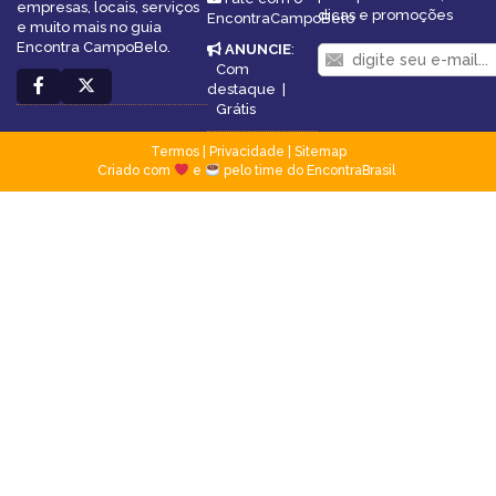
empresas, locais, serviços
dicas e promoções
EncontraCampoBelo
e muito mais no guia
Encontra CampoBelo.
ANUNCIE
:
Com
destaque
|
Grátis
Termos
|
Privacidade
|
Sitemap
Criado com
e
pelo time do EncontraBrasil