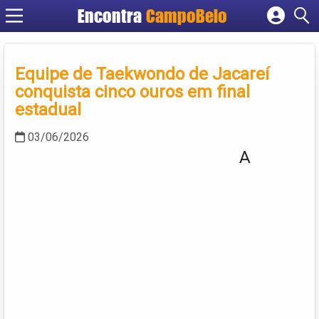
Encontra
CampoBelo
Cadastrar empresa
Fazer login
Equipe de Taekwondo de Jacareí
Criar conta
conquista cinco ouros em final
estadual
03/06/2026
A