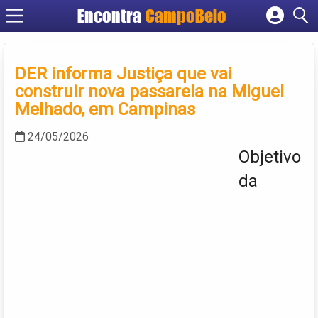
Encontra
CampoBelo
Cadastrar empresa
Fazer login
DER informa Justiça que vai
Criar conta
construir nova passarela na Miguel
Melhado, em Campinas
24/05/2026
Objetivo
da