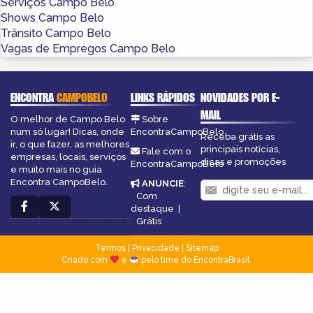
Serviços Campo Belo
Shows Campo Belo
Trânsito Campo Belo
Vagas de Empregos Campo Belo
ENCONTRA
CAMPOBELO
LINKS RÁPIDOS
NOVIDADES POR E-
MAIL
O melhor de Campo Belo
Sobre
num só lugar! Dicas, onde
EncontraCampoBelo
Receba grátis as
ir, o que fazer, as melhores
principais notícias,
Fale com o
empresas, locais, serviços
dicas e promoções
EncontraCampoBelo
e muito mais no guia
Encontra CampoBelo.
ANUNCIE
:
Com
destaque
|
Grátis
Termos
|
Privacidade
|
Sitemap
Criado com
e
pelo time do EncontraBrasil