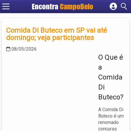
Encontra
CampoBelo
Cadastrar empresa
Fazer login
Comida Di Buteco em SP vai até
Criar conta
domingo; veja participantes
08/05/2026
O Que é
a
Comida
Di
Buteco?
A Comida Di
Buteco é um
renomado
concurso