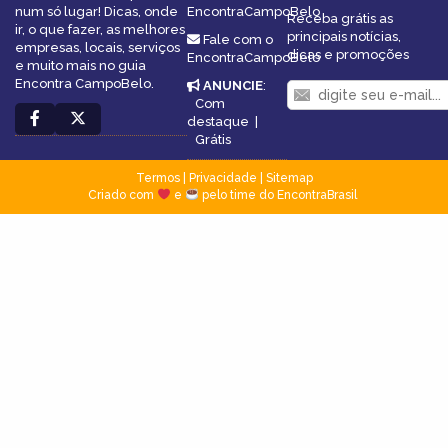
num só lugar! Dicas, onde
EncontraCampoBelo
Receba grátis as
ir, o que fazer, as melhores
principais notícias,
Fale com o
empresas, locais, serviços
dicas e promoções
EncontraCampoBelo
e muito mais no guia
Encontra CampoBelo.
ANUNCIE
:
Com
destaque
|
Grátis
Termos
|
Privacidade
|
Sitemap
Criado com
e
pelo time do EncontraBrasil