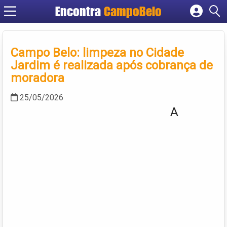
Encontra
CampoBelo
Cadastrar empresa
Fazer login
Campo Belo: limpeza no Cidade
Criar conta
Jardim é realizada após cobrança de
moradora
25/05/2026
A