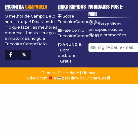
ENCONTRA
CAMPOBELO
LINKS RÁPIDOS
NOVIDADES POR E-
MAIL
O melhor de Campo Belo
Sobre
num só lugar! Dicas, onde
EncontraCampoBelo
Receba grátis as
ir, o que fazer, as melhores
principais notícias,
Fale com o
empresas, locais, serviços
dicas e promoções
EncontraCampoBelo
e muito mais no guia
Encontra CampoBelo.
ANUNCIE
:
Com
destaque
|
Grátis
Termos
|
Privacidade
|
Sitemap
Criado com
e
pelo time do EncontraBrasil