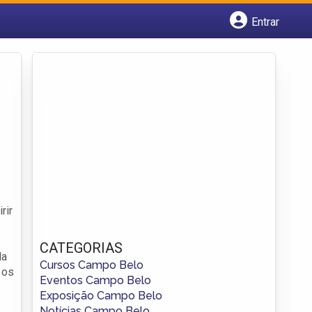
Entrar
Cadastrar empresa
Fazer login
Criar conta
rir
CATEGORIAS
da
Cursos Campo Belo
 os
Eventos Campo Belo
Exposição Campo Belo
Notícias Campo Belo